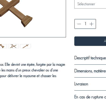
Sélectionner
A
Descriptif technique
ux. Elle devint une
épée
, forgée par la magie
Réalisée en hêtre et 
e les mains d’un preux
chevalier
ou d’une
Dimensions, matières 
Centre, le bois de cet
 pour délivrer le royaume et chasser les
Bois à Athée-sur-Cher
Dimensions totales en
Livraison
finition compatible au 
Petite : 368 x 135 x 
aventures les plus aud
Moyenne : 468 x 135
Modes de livraison di
arêtes arrondies assu
En cas de rupture d
Matières :
Retrait gratuit à l’a
sécurisée. Deux tailles
Lame et poignée en h
Livraison à domicil