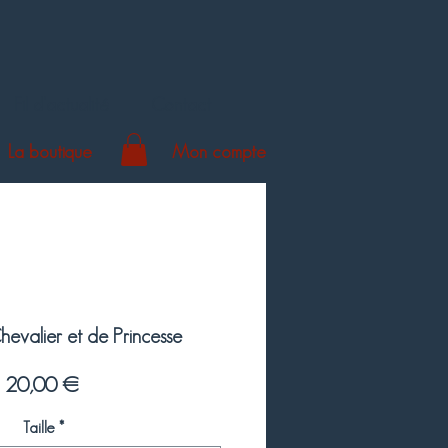
Fil d'actualité
Contact
La boutique
Mon compte
hevalier et de Princesse
Prix
20,00 €
Taille
*