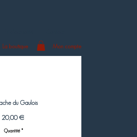
Fil d'actualité
Contact
La boutique
Mon compte
ache du Gaulois
Prix
20,00 €
Quantité
*