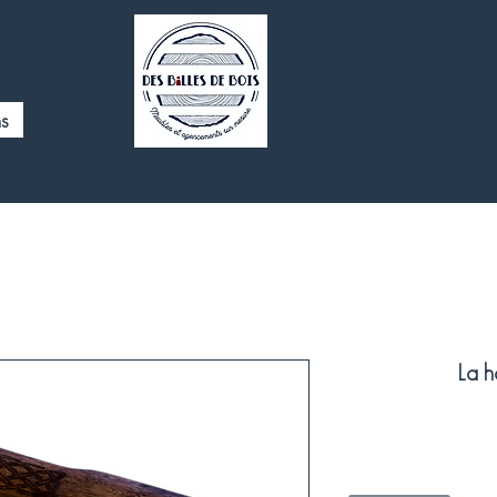
Nos valeurs
s
La h