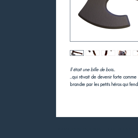
Il était une bille de bois…
…qui rêvait de devenir forte comme 
brandie par les petits héros qui fendr
© 2023 DES BILLES DE BOIS - T
OUS DROITS RESER